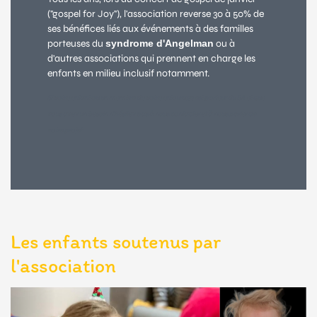
("gospel for Joy"), l'association reverse 30 à 50% de
ses bénéfices liés aux événements à des familles
porteuses du
syndrome d'Angelman
ou à
d'autres associations qui prennent en charge les
enfants en milieu inclusif notamment.
Si votre enfant ou un membre de votre entourage est porteur du SA et que
vous avez un besoin n'hésitez pas à nous contacter et à nous parler de
votre projet.
Les enfants soutenus par
l'association
Previous
Next